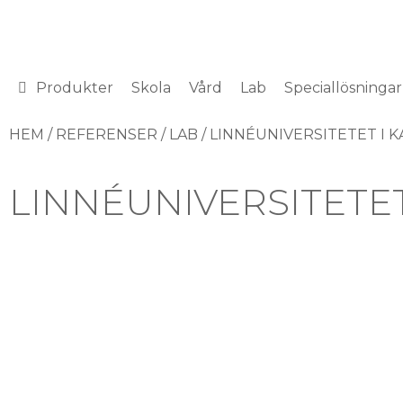
Hoppa
till
innehåll
Produkter
Skola
Vård
Lab
Speciallösningar
HEM
/
REFERENSER
/
LAB
/ LINNÉUNIVERSITETET I 
LINNÉUNIVERSITETET