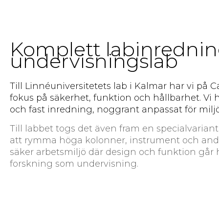
Komplett labinredning
undervisningslab
Till Linnéuniversitetets lab i Kalmar har vi p
fokus på säkerhet, funktion och hållbarhet. Vi 
och fast inredning, noggrant anpassat för miljö
Till labbet togs det även fram en specialvarian
att rymma höga kolonner, instrument och andra 
säker arbetsmiljö där design och funktion går
forskning som undervisning.