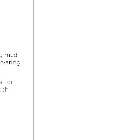
ing med
örvaring
, för
 och