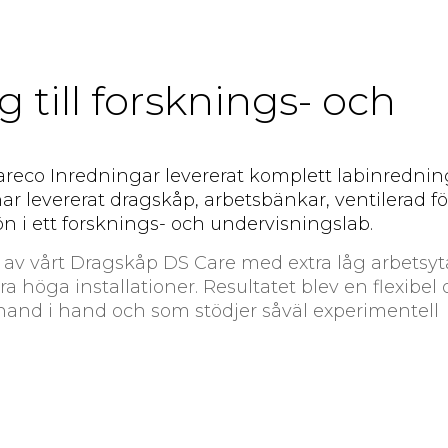
 till forsknings- och
å Careco Inredningar levererat komplett labinredn
har levererat dragskåp, arbetsbänkar, ventilerad f
n i ett forsknings- och undervisningslab.
t av vårt Dragskåp DS Care med extra låg arbetsyta
höga installationer. Resultatet blev en flexibel
 hand i hand och som stödjer såväl experimentell