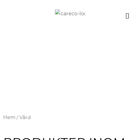
Hoppa
S
till
innehåll
Hem
/ Vård