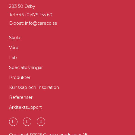
283 50 Osby
Tel +46 (0)479 155 60
E-post: info@careco.se
Skola
Vård
Lab
Speciallösningar
Produkter
Kunskap och Inspiration
Referenser
Arkitektsupport
I
F
L
n
a
i
s
c
n
t
e
k
Copyright ©2026 Careco Inredningar AB