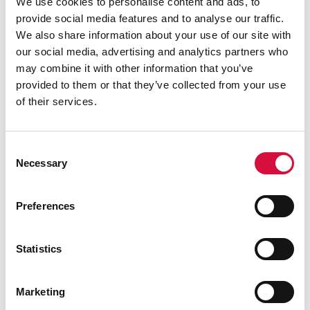
We use cookies to personalise content and ads, to
Hyllsystem
provide social media features and to analyse our traffic.
Kroklister
We also share information about your use of our site with
our social media, advertising and analytics partners who
Lådhurtsar
may combine it with other information that you’ve
Läkemedelsförvaring
provided to them or that they’ve collected from your use
Logistikskåp och modulsystem
of their services.
Metallstativ
Mobila skåp och vagnar
Rullhurtsar
Consent
Necessary
Selection
Tillbehör skåp och hurtsar
Väggskåp
Preferences
Värdefackskåp
Statistics
ÅTERSTÄLL
Marketing
Visar alla 9 resultat