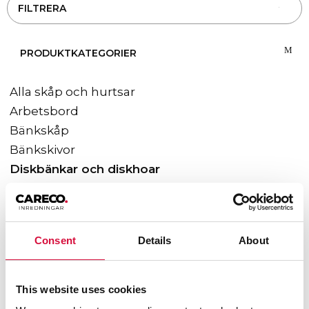
FILTRERA
PRODUKTKATEGORIER
Alla skåp och hurtsar
Arbetsbord
Bänkskåp
Bänkskivor
Diskbänkar och diskhoar
Elektriskt höj- och sänkbara bänkar
Garderober och omklädning
Gasol- kemikalie & förvaringsskåp
Consent
Details
About
Genomräckningsskåp
Hänghurtsar
Högskåp
This website uses cookies
Hyllplan